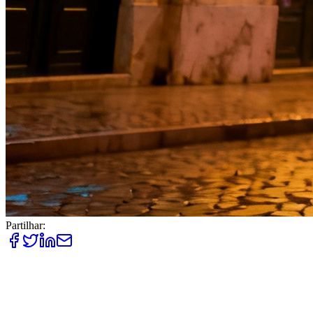
Partilhar:
A nova geração tem tudo o que as anteriores sonharam: acesso
mãos, estamos realmente a criar ou apenas a consumir ferram