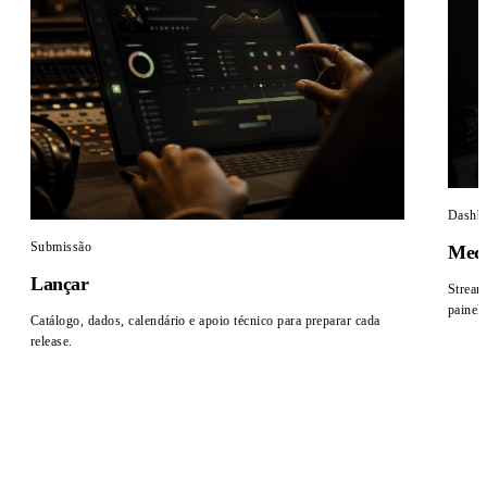
Dashb
Submissão
Med
Lançar
Stream
painel.
Catálogo, dados, calendário e apoio técnico para preparar cada
release.