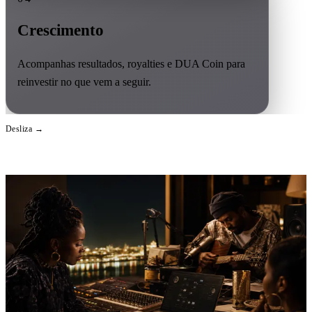
Crescimento
Acompanhas resultados, royalties e DUA Coin para
reinvestir no que vem a seguir.
Desliza →
100% nacional
Criada em Portugal para artistas independentes lusófonos.
04 / Ecossistema