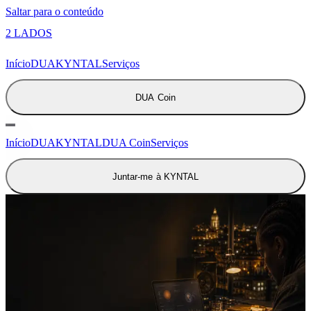
Saltar para o conteúdo
2 LADOS
Início
DUA
KYNTAL
Serviços
DUA Coin
Início
DUA
KYNTAL
DUA Coin
Serviços
Juntar-me à KYNTAL