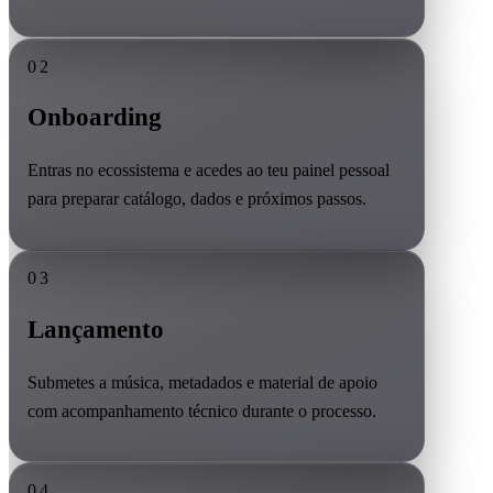
02
Onboarding
Entras no ecossistema e acedes ao teu painel pessoal
para preparar catálogo, dados e próximos passos.
03
Lançamento
Submetes a música, metadados e material de apoio
com acompanhamento técnico durante o processo.
04